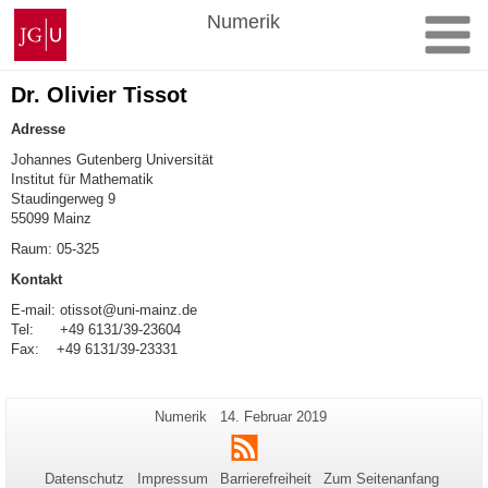
Zum
Johannes
Numerik
Inhalt
Gutenberg-
springen
Universität
Mainz
Dr. Olivier Tissot
Adresse
Johannes Gutenberg Universität
Institut für Mathematik
Staudingerweg 9
55099 Mainz
Raum: 05-325
Kontakt
E-mail: otissot@uni-mainz.de
Tel: +49 6131/39-23604
Fax: +49 6131/39-23331
Zusätzliche
Seiten-
Letzte
Numerik
14. Februar 2019
Name:
Aktualisierung:
Informationen
RSS
zu
Datenschutz
Impressum
Barrierefreiheit
Zum Seitenanfang
dieser