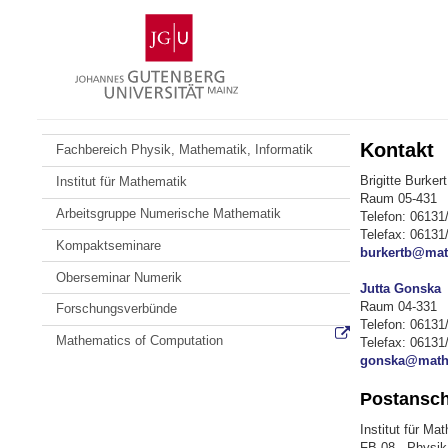
Zum
Johannes
Inhalt
Gutenberg-
springen
Universität
Mainz
Kontakt
Fachbereich Physik, Mathematik, Informatik
Brigitte Burkert
Institut für Mathematik
Raum 05-431
Arbeitsgruppe Numerische Mathematik
Telefon: 06131
Telefax: 06131
Kompaktseminare
burkertb@mat
Oberseminar Numerik
Jutta Gonska
Raum 04-331
Forschungsverbünde
Telefon: 06131
Mathematics of Computation
Telefax: 06131
gonska@mathe
Postanschr
Institut für Ma
FB 08 - Physik