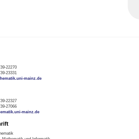
/39-22270
/39-23331
hematik.uni-mainz.de
/39-22327
/39-27066
matik.uni-mainz.de
ift
thematik
, Mathematik und Informatik