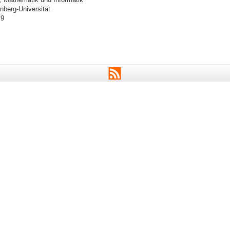
berg-Universität
 9
RSS