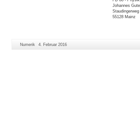
Johannes Guten
Staudingerweg
55128 Mainz
Zusätzliche
Seiten-
Letzte
Numerik
4. Februar 2016
Informationen
Name:
Aktualisierung:
zu
dieser
Seite