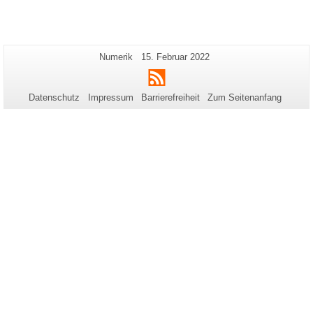
Zusätzliche
Seiten-
Letzte
Numerik
15. Februar 2022
Name:
Aktualisierung:
Informationen
RSS
zu
Datenschutz
Impressum
Barrierefreiheit
Zum Seitenanfang
dieser
Seite