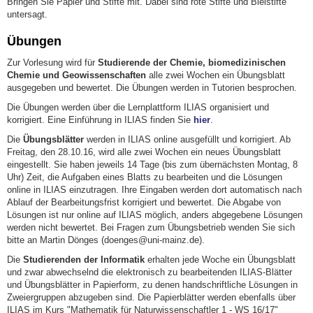
Bringen Sie Papier und Stifte mit. Dabei sind rote Stifte und Bleistifte
untersagt.
Übungen
Zur Vorlesung wird für
Studierende der Chemie, biomedizinischen
Chemie und Geowissenschaften
alle zwei Wochen ein Übungsblatt
ausgegeben und bewertet. Die Übungen werden in Tutorien besprochen.
Die Übungen werden über die Lernplattform ILIAS organisiert und
korrigiert. Eine Einführung in ILIAS finden Sie
hier
.
Die
Übungsblätter
werden in ILIAS online ausgefüllt und korrigiert. Ab
Freitag, den 28.10.16, wird alle zwei Wochen ein neues Übungsblatt
eingestellt. Sie haben jeweils 14 Tage (bis zum übernächsten Montag, 8
Uhr) Zeit, die Aufgaben eines Blatts zu bearbeiten und die Lösungen
online in ILIAS einzutragen. Ihre Eingaben werden dort automatisch nach
Ablauf der Bearbeitungsfrist korrigiert und bewertet. Die Abgabe von
Lösungen ist nur online auf ILIAS möglich, anders abgegebene Lösungen
werden nicht bewertet. Bei Fragen zum Übungsbetrieb wenden Sie sich
bitte an Martin Dönges (doenges@uni-mainz.de).
Die
Studierenden der Informatik
erhalten jede Woche ein Übungsblatt
und zwar abwechselnd die elektronisch zu bearbeitenden ILIAS-Blätter
und Übungsblätter in Papierform, zu denen handschriftliche Lösungen in
Zweiergruppen abzugeben sind. Die Papierblätter werden ebenfalls über
ILIAS im Kurs "Mathematik für Naturwissenschaftler 1 - WS 16/17"