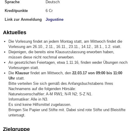
Sprache
Deutsch
Kreditpunkte
6 Cr
Link zur Anmeldung
Jogustine
Aktuelles
Die Vorlesung findet an jedem Montag statt, am Mittwoch findet die
Vorlesung am 26.10., 2.11., 16.11., 23.11., 14.12., 18.1., 1.2. statt.
Diejenigen, die bereits eine Klausurzulassung erworben haben,
müssen diese nicht nochmal erwerben.
An gesetzlichen Feiertagen, etwa 1.11.16, finden weder Übungen noch
Vorlesungen statt.
Die
Klausur
findet am Mittwoch, den
22.03.17 von 09:00 bis 11:00
Uhr
statt.
Bitte verteilen Sie sich gemäß des Anfangsbuchstabens Ihres
Nachnamens auf die folgenden Hörsäle:
Naturwissenschaftler: A-M RW1; N-R N2; S-Z N1.
Informatiker: Alle in N3.
Es sind keine Hilfsmittel zugelassen.
Bringen Sie Papier und Stifte mit. Dabei sind rote Stifte und Bleistifte
untersagt.
Zielgruppe