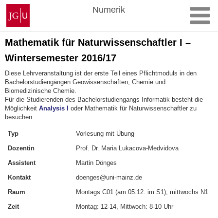
Zum
Johannes
Numerik
Inhalt
Gutenberg-
springen
Universität
Mainz
Mathematik für Naturwissenschaftler I –
Wintersemester 2016/17
Diese Lehrveranstaltung ist der erste Teil eines Pflichtmoduls in den
Bachelorstudiengängen Geowissenschaften, Chemie und
Biomedizinische Chemie.
Für die Studierenden des Bachelorstudiengangs Informatik besteht die
Möglichkeit
Analysis I
oder Mathematik für Naturwissenschaftler zu
besuchen.
Typ
Vorlesung mit Übung
Dozentin
Prof. Dr. Maria Lukacova-Medvidova
Assistent
Martin Dönges
Kontakt
doenges@uni-mainz.de
Raum
Montags C01 (am 05.12. im S1); mittwochs N1
Zeit
Montag: 12-14, Mittwoch: 8-10 Uhr