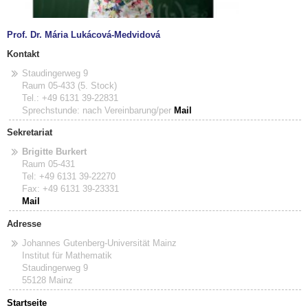
Prof. Dr. Mária Lukácová-Medvidová
Kontakt
Staudingerweg 9
Raum 05-433 (5. Stock)
Tel.: +49 6131 39-22831
Sprechstunde: nach Vereinbarung/per
Mail
Sekretariat
Brigitte Burkert
Raum 05-431
Tel: +49 6131 39-22270
Fax: +49 6131 39-23331
Mail
Adresse
Johannes Gutenberg-Universität Mainz
Institut für Mathematik
Staudingerweg 9
55128 Mainz
Startseite