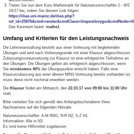
Treten Sie nun dem Kurs
Mathematik für Naturwissenschaftler 1 - WS
16/17
bei, indem Sie diesem Link folgen:
https://ilias.uni-mainz.de/ilias.php?
ref_id=25876&cmd=render&cmdClass=ilrepositorygui&cmdNode=if&
Das Kennwort lautet:
mathe1
Umfang und Kriterien für den Leistungsnachweis
Die Lehrveranstaltung besteht aus einer Vorlesung mit begleitenden
Übungen und wird nach Vorlesungsende mit einer Klausur abgeschlossen.
Zulassungsvoraussetzung zur Klausur ist eine erfolgreiche Teilnahme an
den Übungen. Die Übungen gelten als erfolgreich abgeschlossen, wenn
Sie
mindestens 40%
der Übungspunkte erreicht haben. Falls eine
Klausurzulassung aus einer älteren MfN1-Vorlesung bereits vorhanden ist,
muss diese nicht nochmal erworben werden.
Die
Klausur
findet am Mittwoch, den
22.03.17 von 09:00 bis 11:00 Uhr
statt.
Bitte verteilen Sie sich gemäß des Anfangsbuchstabens Ihres
Nachnamens auf die folgenden Hörsäle:
Naturwissenschaftler: A-M RW1; N-R N2; S-Z N1.
Informatiker: Alle in N3.
Es sind keine Hilfsmittel zugelassen.